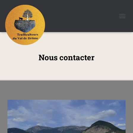
O
U
V
R
I
R
/
Nous contacter
F
E
R
M
E
R
L
A
N
A
V
I
G