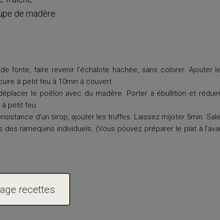
oupe de madère.
.
de fonte, faire revenir l’échalote hachée, sans colorer. Ajouter 
cuire à petit feu à 10min à couvert.
 déplacer le poêlon avec du madère. Porter à ébullition et réduir
à petit feu.
sistance d’un sirop, ajouter les truffes. Laissez mijoter 5min. Saler
 des ramequins individuels. (Vous pouvez préparer le plat à l’ava
page recettes