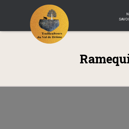
N
SAVOI
Ramequin