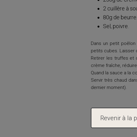
2 cuillère à s
80g de beurre
Sel, poivre.
Dans un petit poêlon 
petits cubes. Laisser 
Retirer les truffes et
crème fraîche, réduire 
Quand la sauce a la con
Servir très chaud dans
dernier moment).
Revenir à la 