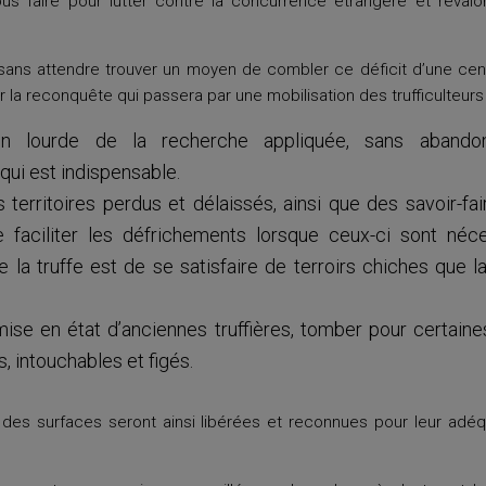
s faire pour lutter contre la concurrence étrangère et revalori
 sans attendre trouver un moyen de combler ce déficit d’une cent
a reconquête qui passera par une mobilisation des trufficulteurs 
on lourde de la recherche appliquée, sans abando
ui est indispensable.
 territoires perdus et délaissés, ainsi que des savoir-faire
 faciliter les défrichements lorsque ceux-ci sont néc
de la truffe est de se satisfaire de terroirs chiches que l
emise en état d’anciennes truffières, tomber pour certai
, intouchables et figés.
 des surfaces seront ainsi libérées et reconnues pour leur adéq