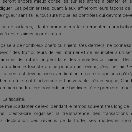
eurs seront encore mieux conseillés sur les arbres à planter et le
iguer. Les pépiniéristes, quant à eux, affineront leurs façons de
e rigueur sans faille, tout autant que les contrôles qui devront deve
prise de surfaces, il faut commencer à faire remonter la productio
os à des dizaines pour d’autres…
rançaise a de nombreux chefs cuisiniers. Ces derniers, ne connais
 devoir des trufficulteurs de les informer et de les inciter à utilis
mmes de truffes, on peut faire des merveilles culinaires… De c
s à attirer le touriste qui ne pourra que revenir, c’est certain 
ainement est devenu une revendication majeure, rappelons qu’il n’
à l’heure où le mot biodiversité est un vocable très en vogue, Cl
combien une truffière possède une biodiversité de première impor
 La fiscalité.
 de mieux adapter celle-ci pendant le temps souvent très long de 
ns. C’est-à-dire organiser la transparence des transactions
la déclaration des revenus de la truffe, ses modestes mont