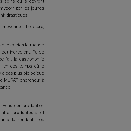
s soins qu’ils devront
 mycorhizer les jeunes
nir drastiques.
n moyenne à l’hectare,
sant pas bien le monde
er cet ingrédient. Parce
e fait, la gastronomie
! Et en ces temps où le
y a pas plus biologique
aude MURAT, chercheur à
tance.
la venue en production
 entre producteurs et
ants la rendent très