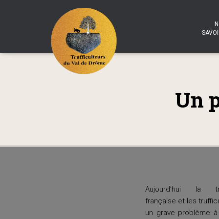
N
SAVOI
Un p
Aujourd’hui la truf
française et les truffic
un grave problème à