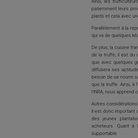
Ainsi, les trufficult
patiemment leurs prod
plants et cela avec un
Parallèlement à la re
qui va de quelques kil
De plus, la cuisine f
de la truffe, il est du
que avec quelques gra
diffusera ses aptitude
besoin de se nourrir s
que la truffe. Ainsi, 
l’INRA, nous apprend 
Autres considérations :
Il est donc important
des jeunes plantatio
acheteurs. Quant à 
supportable.