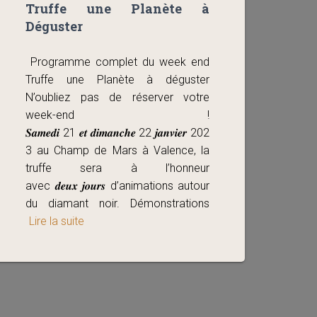
Truffe une Planète à
Déguster
Programme complet du week end
Truffe une Planète à déguster
N’oubliez pas de réserver votre
week-end !
𝑺𝒂𝒎𝒆𝒅𝒊 21 𝒆𝒕 𝒅𝒊𝒎𝒂𝒏𝒄𝒉𝒆 22 𝒋𝒂𝒏𝒗𝒊𝒆𝒓 202
3 au Champ de Mars à Valence, la
truffe sera à l’honneur
avec 𝒅𝒆𝒖𝒙 𝒋𝒐𝒖𝒓𝒔 d’animations autour
du diamant noir. Démonstrations
Lire la suite