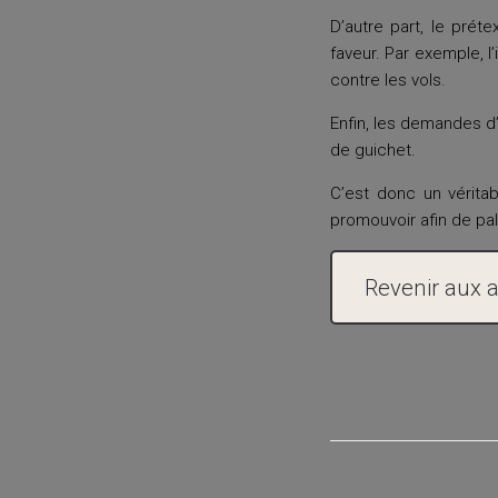
D’autre part, le prét
faveur. Par exemple, l
contre les vols.
Enfin, les demandes d’
de guichet.
C’est donc un véritab
promouvoir afin de pal
Revenir aux a