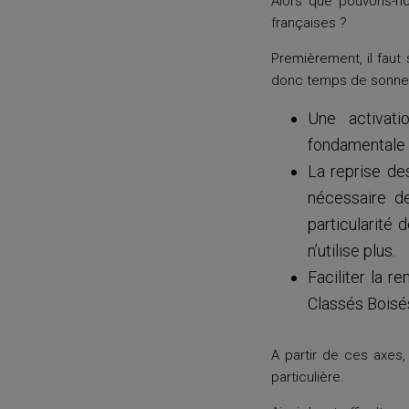
Alors que pouvons-nou
françaises ?
Premièrement, il faut
donc temps de sonner l
Une activati
fondamentale q
La reprise des
nécessaire de
particularité 
n’utilise plus.
Faciliter la r
Classés Boisés
A partir de ces axes,
particulière.