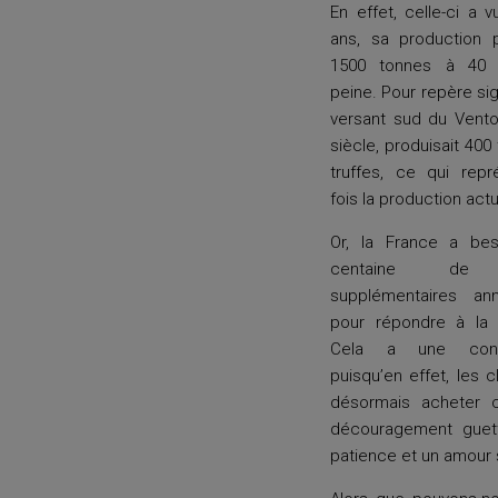
En effet, celle-ci a 
ans, sa production 
1500 tonnes à 40 
peine. Pour repère signi
versant sud du Vento
siècle, produisait 40
truffes, ce qui rep
fois la production actu
Or, la France a bes
centaine de 
supplémentaires ann
pour répondre à la
Cela a une cons
puisqu’en effet, les c
désormais acheter c
découragement guette
patience et un amour s