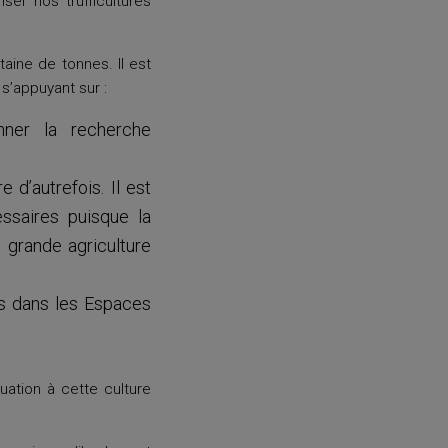
ser nos trufficultures
aine de tonnes. Il est
s’appuyant sur :
nner la recherche
 d’autrefois. Il est
essaires puisque la
a grande agriculture
nes dans les Espaces
uation à cette culture