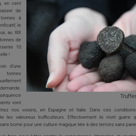
vu, en cent
passer de
tonnes à
ficatif, le
ux, au XIX
0 tonnes de
résente 10
elle !
oin d’une
tonnes
uellement
 demande.
équence
Truffe
lients vont
hez nos voisins, en Espagne et Italie. Dans ces condition
 les valeureux trufficulteurs. Effectivement ils n’ont guère q
ans borne pour une culture magique liée à des terroirs sans parei