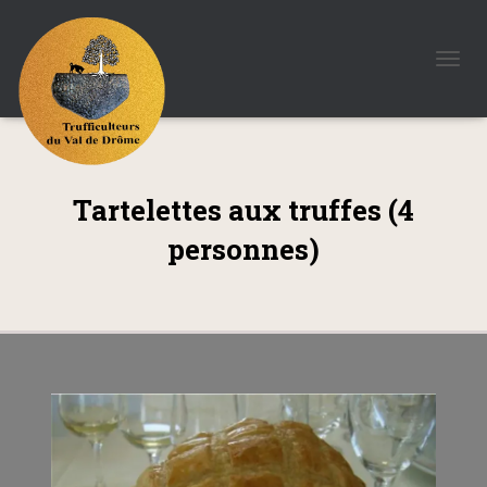
D
É
P
L
I
E
R
Tartelettes aux truffes (4
L
personnes)
A
N
A
V
I
G
A
T
I
O
N